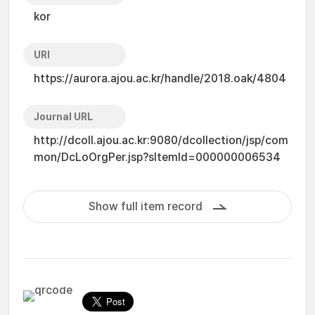
kor
URI
https://aurora.ajou.ac.kr/handle/2018.oak/4804
Journal URL
http://dcoll.ajou.ac.kr:9080/dcollection/jsp/com
mon/DcLoOrgPer.jsp?sItemId=000000006534
Show full item record