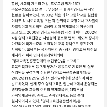
할당, 사회적 자본의 개발, 프로그램 평가 16개
주요구성요소들을 본다. Ⅴ장은 국내 과학영재교육 사업
현황을 살펴보았다. 1983년 처음 과학 고등학교를 설립한
이래로 각 시도교육청 또는 각 단위학교 교장이나 교사들이
자발적이고 임의적인 결정에 의해 영재교육이 이루어져
오고 있고 2000년 영재교육진흥법 제정에 이어, 2002년
4월 영재교육진흥법 시행령의 공포로 법적 · 제도적 장치가
마련되어 국가수준의 본격적인 교육 정책으로 추진하기
시작했다. 교육부는 국가차원의 중 · 장기 영재교육 비전을
제시하기 위해 인적자원개발회의에
「영재교육진흥종합계획 수립방안」을 보고하고
교육인적자원부 등 7개 부처가 공동으로 기획단 및 실무
작업팀을 구성하여 수립한 「영재교육진흥종합계획」을
2002년11월29일 인적자원개발회의에 상정하여 확정·
발표하였다. 현재 주요 영재교육은 일반하교에서 운영되는
영재학급과 교육청 주관의 영재교육원, 대학부설
과학영재교육원, 과학고, 과학영재학교 등을 통해
실시되어지고 있다. 「영재교육진흥종합계획」은
2003년부터 2007년까지 5년 간 우리나라 영재교육