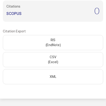
Citations
0
SCOPUS
Citation Export
RIS
(EndNote)
CSV
(Excel)
XML