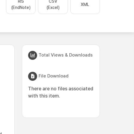
RIS
CSV
XML
(EndNote)
(Excel)
Total Views & Downloads
File Download
There are no files associated
with this item.