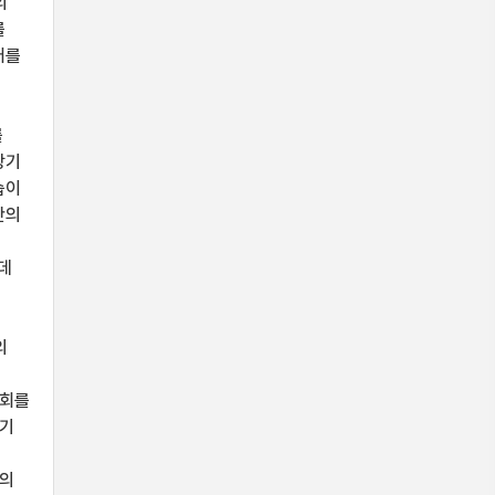
의
를
어를
를
장기
습이
단의
데
의
게
기회를
단기
는
어의