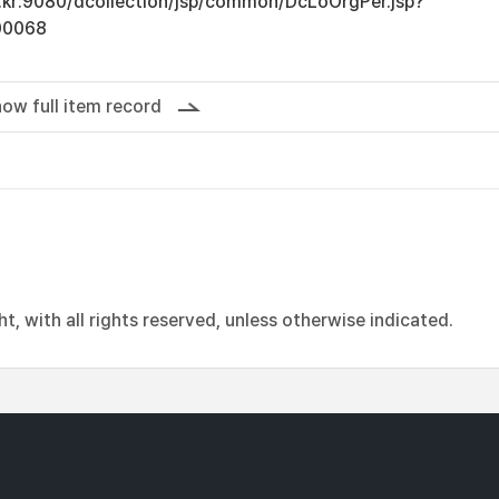
ac.kr:9080/dcollection/jsp/common/DcLoOrgPer.jsp?
00068
ow full item record
, with all rights reserved, unless otherwise indicated.