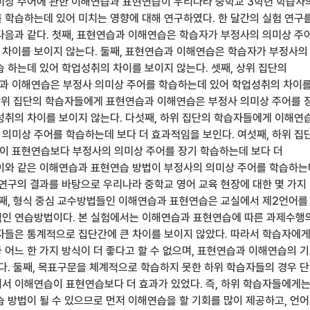
미상 주어에 관한 이해연습과 표현연습이 우리나라 중학교 3학년 학습자
 학습하는데 있어 미치는 영향에 대해 연구하였다. 한 달간의 실험 연구
다음과 같다. 첫째, 표현연습과 이해연습은 학습자가 부정사의 의미상 주
차이를 보이지 않는다. 둘째, 표현연습과 이해연습은 학습자가 부정사의
습 하는데 있어 학업성취의 차이를 보이지 않는다. 셋째, 상위 집단의
과 이해연습은 부정사 의미상 주어를 학습하는데 있어 학업성취의 차이
 상위 집단의 학습자들에게 표현연습과 이해연습은 부정사 의미상 주어를 
성취의 차이를 보이지 않는다. 다섯째, 하위 집단의 학습자들에게 이해연
의미상 주어를 학습하는데 보다 더 효과적임을 보인다. 여섯째, 하위 집
 표현연습보다 부정사의 의미상 주어를 장기 학습하는데 보다 더
이와 같은 이해연습과 표현연습 방법이 부정사의 의미상 주어를 학습하는
 연구의 결과를 바탕으로 우리나라 중학교 영어 교육 현장에 대한 몇 가지
첫째, 형식 중심 교수방법들인 이해연습과 표현연습은 교실에서 제2언어를
인 연습방법이다. 본 실험에서는 이해연습과 표현연습에 따른 과제수행
자들은 통계적으로 집단간에 큰 차이를 보이지 않았다. 따라서 학습자에
 어느 한 가지 방식이 더 좋다고 할 수 없으며, 표현연습과 이해연습의 
한다. 둘째, 목표구문을 체계적으로 학습하지 못한 하위 학습자들의 경우 
서 이해연습이 표현연습보다 더 효과가 있었다. 즉, 하위 학습자들에게
습 방법이 될 수 있으므로 먼저 이해연습을 할 기회를 많이 제공하고, 언