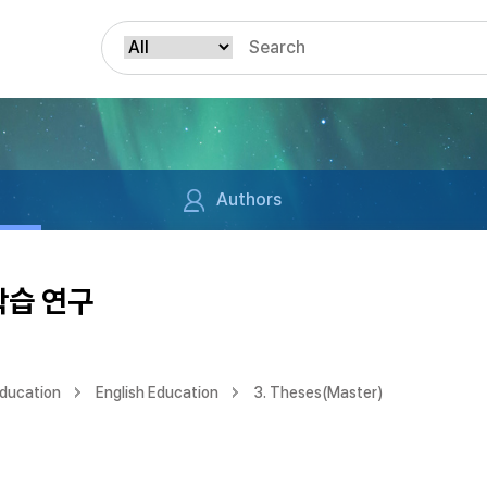
Authors
학습 연구
Education
English Education
3. Theses(Master)