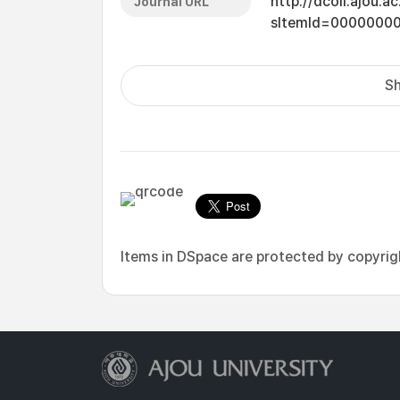
http://dcoll.ajou.
Journal URL
sItemId=0000000
Sh
Items in DSpace are protected by copyright