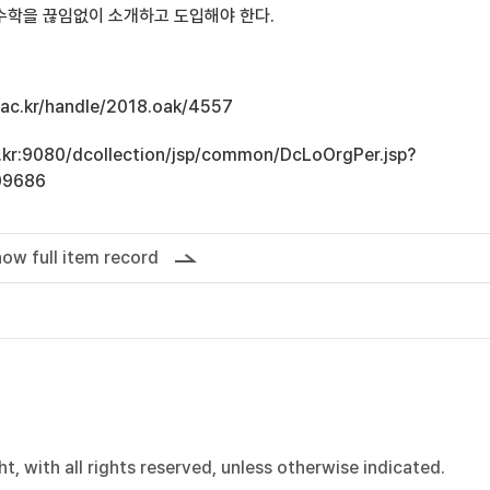
수학을 끊임없이 소개하고 도입해야 한다.
u.ac.kr/handle/2018.oak/4557
ac.kr:9080/dcollection/jsp/common/DcLoOrgPer.jsp?
09686
ow full item record
, with all rights reserved, unless otherwise indicated.