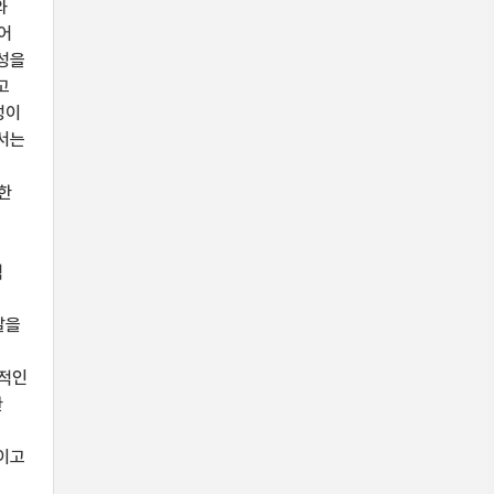
와
어
미성을
고
성이
에서는
한
적
발을
율적인
한
적이고