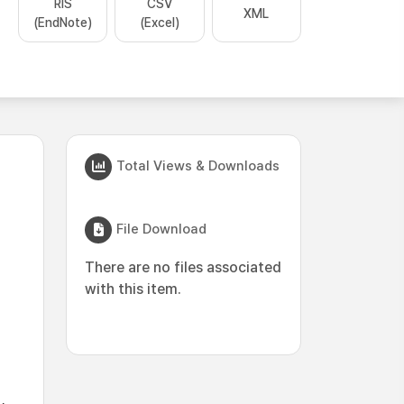
RIS
CSV
XML
(EndNote)
(Excel)
Total Views & Downloads
File Download
There are no files associated
with this item.