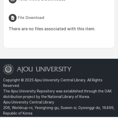
File Download
There are no files associated with this item.
Copyright © 2025 Ajou University Central Library. All Rights
Reserved.
The Ajou University Repository was established through the OAK
distribution project by the National Library of Korea.
Ajou University Central Library
206, Worldcup-ro, Yeongtong-gu, Suwon-si, Gyeonggi-do, 16499,
Republic of Korea