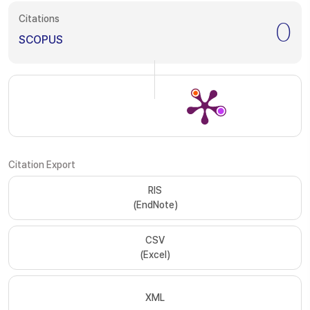
Citations
0
SCOPUS
Citation Export
RIS
(EndNote)
CSV
(Excel)
XML