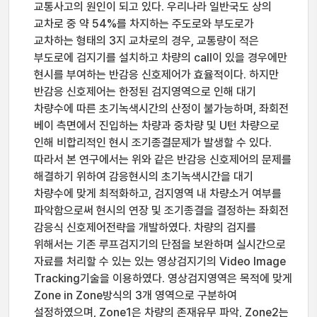
교통사고의 원인이 되고 있다. 우리나라 일반국도 상의
교차로 중 약 54%를 차지하는 주도로와 부도로가
교차하는 형태의 3지 교차로의 경우, 교통량이 적은
부도로에 검지기를 설치하고 차량의 call이 있을 경우에만
현시를 부여하는 반감응 신호제어가 효율적이다. 하지만
반감응 신호제어는 한정된 검지영역으로 인해 대기
차량수에 따른 초기녹색시간의 산정이 불가능하며, 좌회전
베이 측면에서 진입하는 차량과 중차량 및 U턴 차량으로
인해 비합리적인 현시 조기종결문제가 발생할 수 있다.
따라서 본 연구에서는 위와 같은 반감응 신호제어의 문제를
해결하기 위하여 감응현시의 초기녹색시간을 대기
차량수에 맞게 최적화하고, 검지영역 내 차량소거 여부를
파악함으로써 현시의 연장 및 조기종결을 결정하는 좌회전
감응식 신호제어전략을 개발하였다. 차량의 검지를
위해서는 기존 루프검지기의 단점을 보완하며 실시간으로
자료를 처리할 수 있는 있는 영상검지기의 Video Image
Tracking기술을 이용하였다. 영상검지영역은 목적에 맞게
Zone in Zone방식의 3개 영역으로 구분하여
설정하였으며, Zone1은 차량의 존재유무 파악, Zone2는