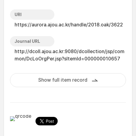
URI
https://aurora.ajou.ac.kr/handle/2018.oak/3622
Journal URL
http://dcoll.ajou.ac.kr:9080/dcollection/jsp/com
mon/DcLoOrgPer.jsp?sItemId=000000010657
Show full item record