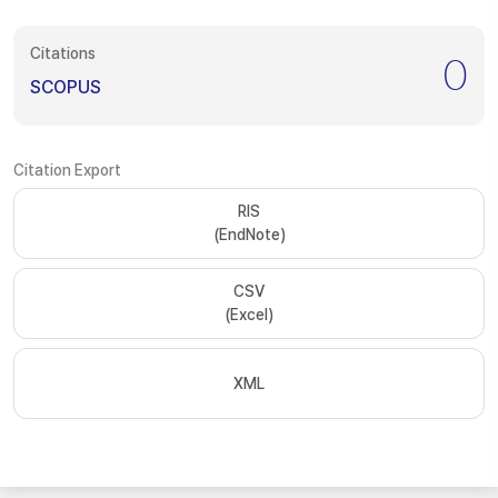
Citations
0
SCOPUS
Citation Export
RIS
(EndNote)
CSV
(Excel)
XML