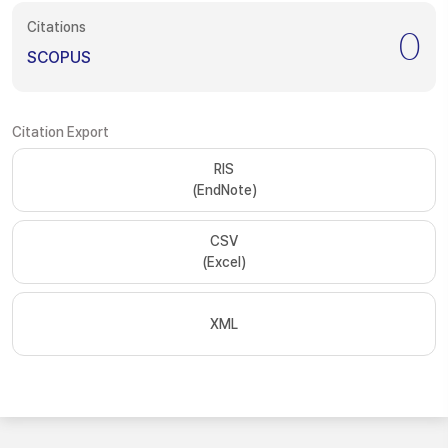
Citations
0
SCOPUS
Citation Export
RIS
(EndNote)
CSV
(Excel)
XML