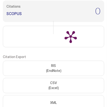
Citations
0
SCOPUS
Citation Export
RIS
(EndNote)
CSV
(Excel)
XML