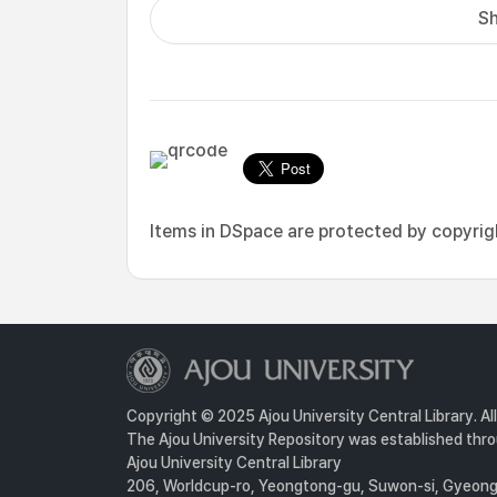
Sh
Items in DSpace are protected by copyright
Copyright © 2025 Ajou University Central Library. Al
The Ajou University Repository was established throu
Ajou University Central Library
206, Worldcup-ro, Yeongtong-gu, Suwon-si, Gyeongg