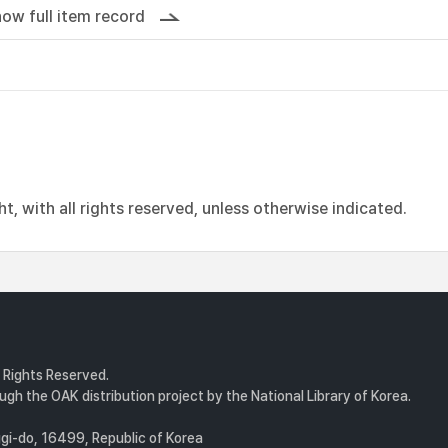
ow full item record
, with all rights reserved, unless otherwise indicated.
l Rights Reserved.
gh the OAK distribution project by the National Library of Korea.
i-do, 16499, Republic of Korea