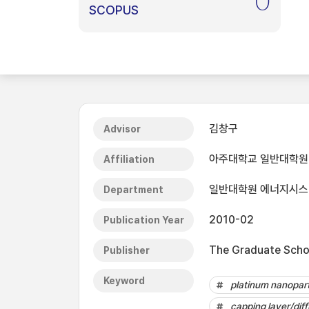
0
SCOPUS
김창구
Advisor
아주대학교 일반대학원
Affiliation
일반대학원 에너지시
Department
2010-02
Publication Year
The Graduate Schoo
Publisher
Keyword
platinum nanopart
capping layer/diff