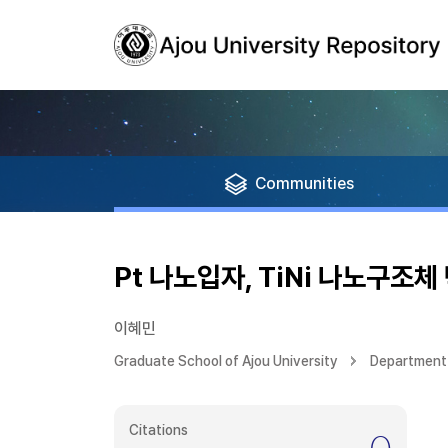
Communities
Pt 나노입자, TiNi 나노구조
이혜민
Graduate School of Ajou University
Department
Citations