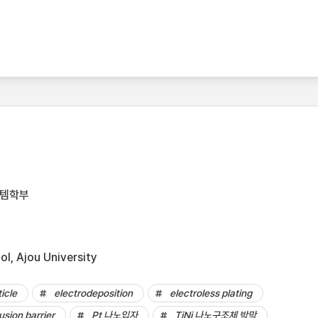
스템학부
l, Ajou University
icle
electrodeposition
electroless plating
usion barrier
Pt 나노입자
TiNi 나노구조체 박막