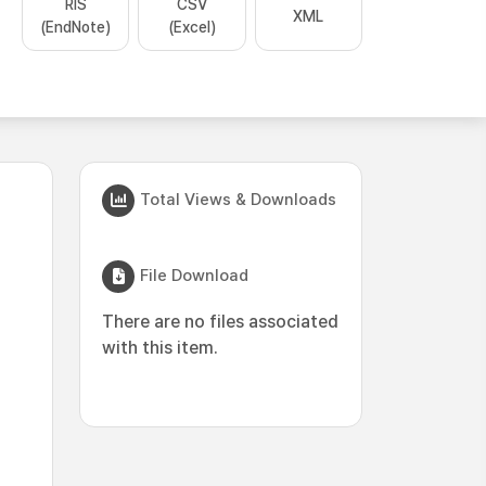
RIS
CSV
XML
(EndNote)
(Excel)
Total Views & Downloads
File Download
There are no files associated
with this item.