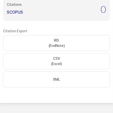
Citations
0
SCOPUS
Citation Export
RIS
(EndNote)
CSV
(Excel)
XML