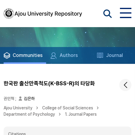
Communities
Authors
Journal
한국판 출산만족척도(K-BSS-R)의 타당화
권민혁
;
김은하
Ajou University
College of Social Sciences
Department of Psychology
1. Journal Papers
Citations