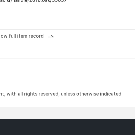
u.ac.kr/handle/2018.oak/35637
ow full item record
, with all rights reserved, unless otherwise indicated.