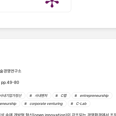
기술경영연구소
 pp.49-80
사내기업가정신
사내벤처
C랩
entrepreneurship
reneurship
corporate venturing
C-Lab
 속에 개방형 혁신(open innovation)이 강조되는 경영환경에서 조