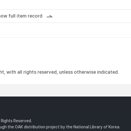
ow full item record
, with all rights reserved, unless otherwise indicated.
l Rights Reserved.
gh the OAK distribution project by the National Library of Korea.