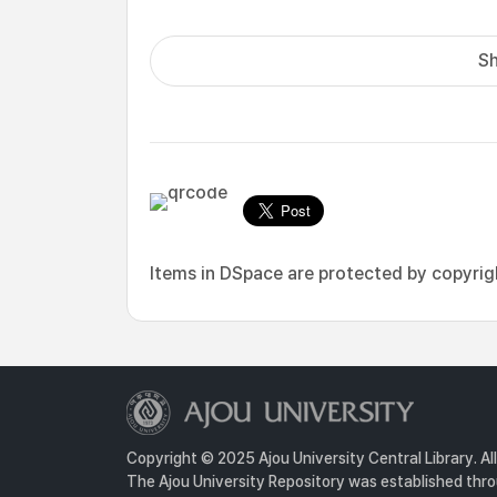
Sh
Items in DSpace are protected by copyright
Copyright © 2025 Ajou University Central Library. Al
The Ajou University Repository was established throu