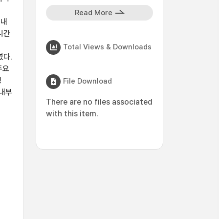
인
Read More
 내
시간
Total Views & Downloads
였다.
주요
쟁
File Download
 내부
There are no files associated
with this item.