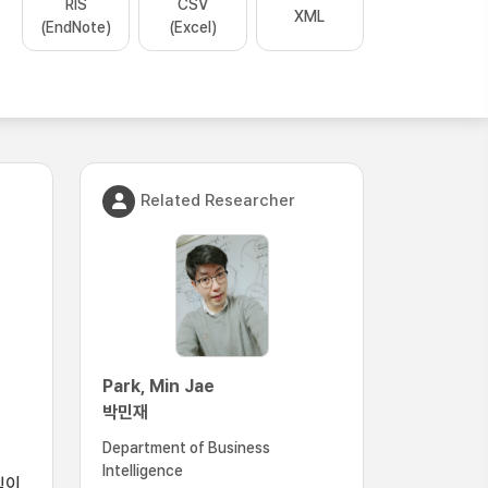
RIS
CSV
XML
(EndNote)
(Excel)
Related Researcher
Park, Min Jae
박민재
Department of Business
Intelligence
직이