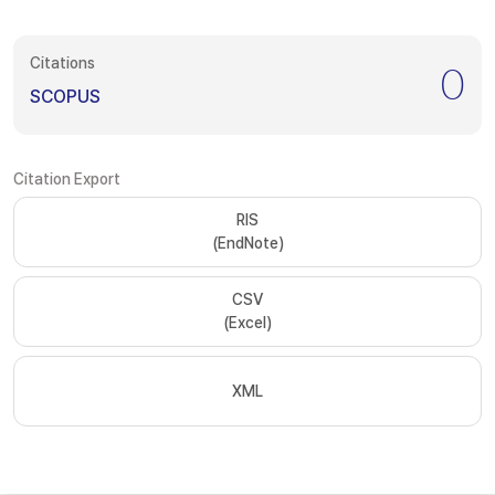
Citations
0
SCOPUS
Citation Export
RIS
(EndNote)
CSV
(Excel)
XML