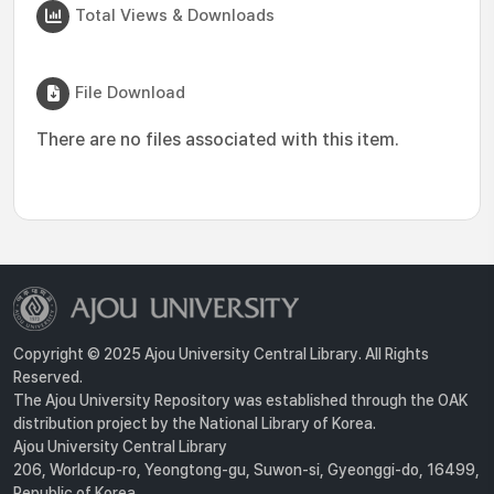
Total Views & Downloads
File Download
There are no files associated with this item.
Copyright © 2025 Ajou University Central Library. All Rights
Reserved.
The Ajou University Repository was established through the OAK
distribution project by the National Library of Korea.
Ajou University Central Library
206, Worldcup-ro, Yeongtong-gu, Suwon-si, Gyeonggi-do, 16499,
Republic of Korea