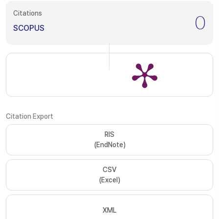
Citations
0
SCOPUS
Citation Export
RIS
(EndNote)
CSV
(Excel)
XML