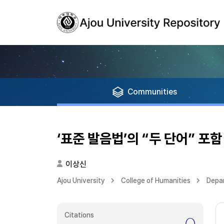
Communities
‘표준 발음법’의 “두 단어” 포
이상신
Ajou University
College of Humanities
Depar
Citations