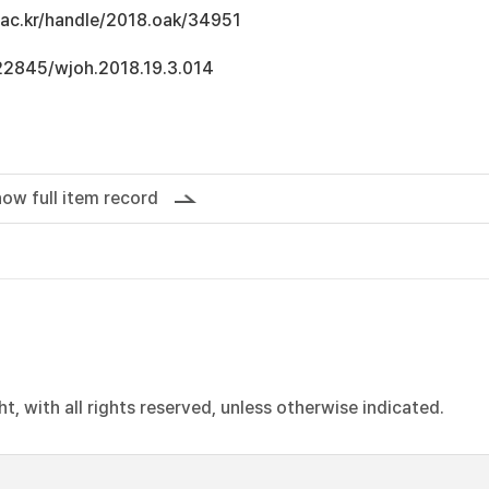
u.ac.kr/handle/2018.oak/34951
.22845/wjoh.2018.19.3.014
ow full item record
, with all rights reserved, unless otherwise indicated.