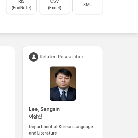
RIS
CSV
XML
(EndNote)
(Excel)
Related Researcher
Lee, Sangsin
이상신
Department of Korean Language
and Literature