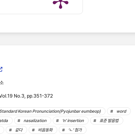
소
.19 No.3, pp.351-372
f Standard Korean Pronunciation(Pyojunbar eumbeop)
word
atda
nasalization
‘n’ insertion
표준 발음법
같다
비음동화
‘ㄴ’ 첨가