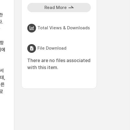
Read More
한
.
Total Views & Downloads
가
8항
File Download
이에
There are no files associated
with this item.
기서
데,
다른
로