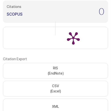
Citations
0
SCOPUS
Citation Export
RIS
(EndNote)
CSV
(Excel)
XML