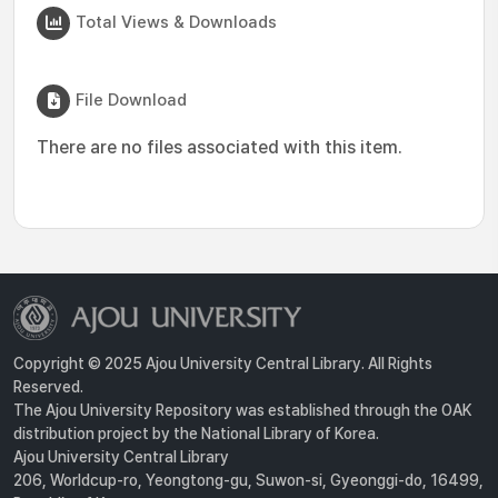
Total Views & Downloads
File Download
There are no files associated with this item.
Copyright © 2025 Ajou University Central Library. All Rights
Reserved.
The Ajou University Repository was established through the OAK
distribution project by the National Library of Korea.
Ajou University Central Library
206, Worldcup-ro, Yeongtong-gu, Suwon-si, Gyeonggi-do, 16499,