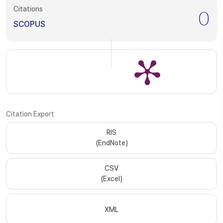
Citations
0
SCOPUS
Citation Export
RIS
(EndNote)
CSV
(Excel)
XML