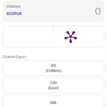
Citations
0
SCOPUS
Citation Export
RIS
(EndNote)
CSV
(Excel)
XML