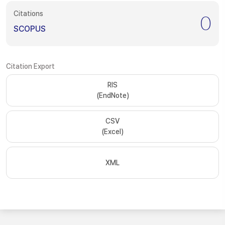
Citations
0
SCOPUS
Citation Export
RIS
(EndNote)
CSV
(Excel)
XML