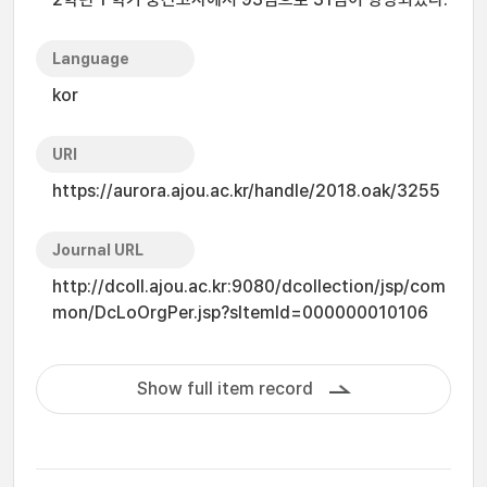
Language
kor
URI
https://aurora.ajou.ac.kr/handle/2018.oak/3255
Journal URL
http://dcoll.ajou.ac.kr:9080/dcollection/jsp/com
mon/DcLoOrgPer.jsp?sItemId=000000010106
Show full item record