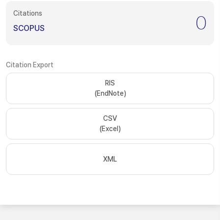
Citations
0
SCOPUS
Citation Export
RIS
(EndNote)
CSV
(Excel)
XML