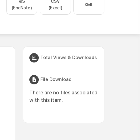
RIS
CSV
XML
(EndNote)
(Excel)
Total Views & Downloads
File Download
There are no files associated
with this item.