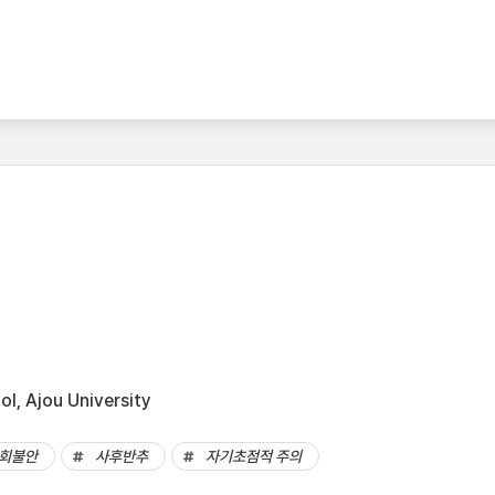
l, Ajou University
회불안
사후반추
자기초점적 주의