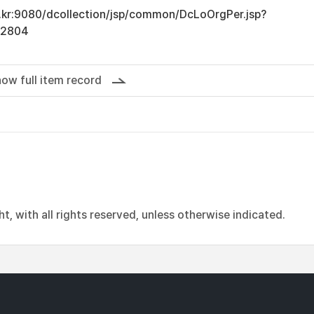
ac.kr:9080/dcollection/jsp/common/DcLoOrgPer.jsp?
12804
ow full item record
, with all rights reserved, unless otherwise indicated.