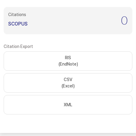
Citations
0
SCOPUS
Citation Export
RIS
(EndNote)
CSV
(Excel)
XML