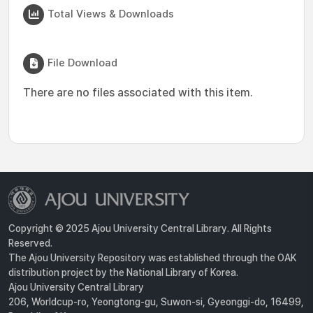
Total Views & Downloads
File Download
There are no files associated with this item.
Copyright © 2025 Ajou University Central Library. All Rights
Reserved.
The Ajou University Repository was established through the OAK
distribution project by the National Library of Korea.
Ajou University Central Library
206, Worldcup-ro, Yeongtong-gu, Suwon-si, Gyeonggi-do, 16499,