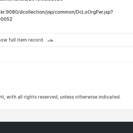
ac.kr:9080/dcollection/jsp/common/DcLoOrgPer.jsp?
00052
ow full item record
, with all rights reserved, unless otherwise indicated.