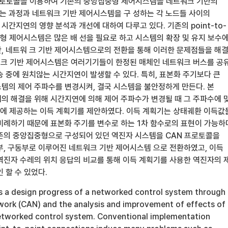
프로토콜을 이용하여 기존의 중앙집중형 제어시스템을 네트워크 기반의
 과정과 네트워크 기반 제어시스템을 구 성하는 각 노드들 사이의
간지연의 영향 분석과 개선에 대하여 다루고 있다. 기존의 point-to-
중형 제어시스템은 많은 배 선을 필요로 하고 시스템의 확장 및 유지 보수
, 네트워 크 기반 제어시스템으로의 전환을 통해 이러한 문제점들을 해
트워크 기반 제어시스템은 여러기기들이 한정된 매체인 네트워크 버스를 공
 중에 원치않는 시간지연이 발생할 수 있다. 특히, 표본화 주기보다 큰
템의 제어 주파수를 변경시켜, 결국 시스템을 불안정하게 만든다. 본
의 해결을 위해 시간지연에 의해 제어 주파수가 변경될 때 그 주파수에 
템에 제공하는 이득 계획기를 제안하였다. 이득 계획기는 상태궤환 이득값
비례하기 때문에 표본화 주기를 변수로 하는 1차 함수로의 표현이 가능하
존의 중앙집중형으로 구성되어 있던 역진자 시스템을 CAN 프로토콜을
부, 구동부로 이루어진 네트워크 기반 제어시스템 으로 전환하였고, 이득
역진자 수레의 위치 응답의 비교를 통해 이득 계획기를 사용한 역진자의 
 할 수 있었다.
ts a design progress of a networked control system through
twork (CAN) and the analysis and improvement of effects of
networked control system. Conventional implementation