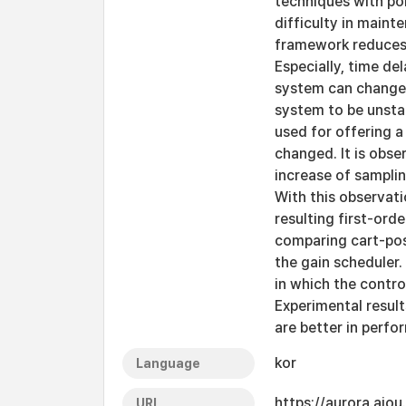
techniques with po
difficulty in main
framework reduces 
Especially, time de
system can change 
system to be unstabl
used for offering a
changed. It is obse
increase of sampling
With this observati
resulting first-ord
comparing cart-pos
the gain scheduler
in which the contr
Experimental result
are better in perfo
kor
Language
https://aurora.ajo
URI