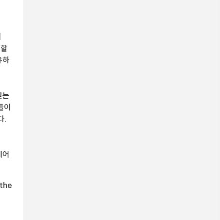
에
결할
유하
맞는
들이
다.
제어
 the