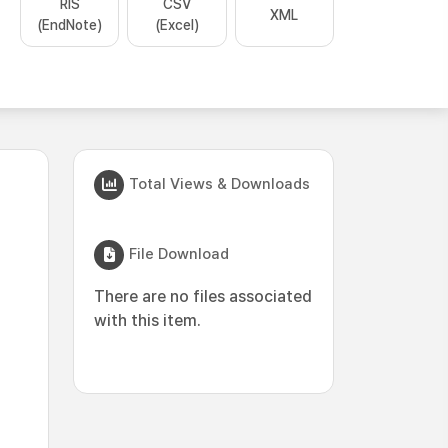
RIS
CSV
XML
(EndNote)
(Excel)
Total Views & Downloads
File Download
There are no files associated
with this item.