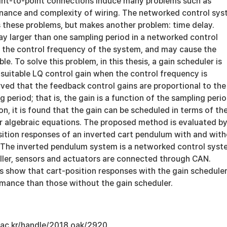
int-to-point connections induce many problems such as
tenance and complexity of wiring. The networked control sy
these problems, but makes another problem: time delay.
lay larger than one sampling period in a networked control
the control frequency of the system, and may cause the
e. To solve this problem, in this thesis, a gain scheduler is
 suitable LQ control gain when the control frequency is
rved that the feedback control gains are proportional to the
 period; that is, the gain is a function of the sampling perio
on, it is found that the gain can be scheduled in terms of th
er algebraic equations. The proposed method is evaluated b
ition responses of an inverted cart pendulum with and wit
. The inverted pendulum system is a networked control sys
oller, sensors and actuators are connected through CAN.
s show that cart-position responses with the gain schedule
rmance than those without the gain scheduler.
u.ac.kr/handle/2018.oak/2920