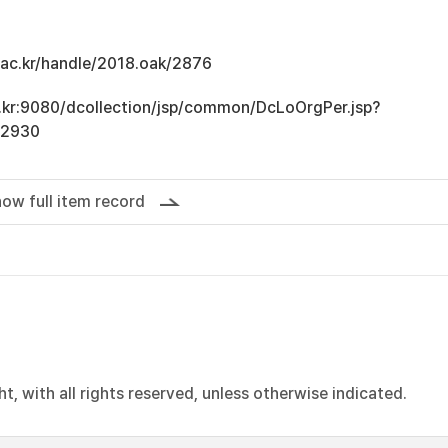
u.ac.kr/handle/2018.oak/2876
ac.kr:9080/dcollection/jsp/common/DcLoOrgPer.jsp?
12930
ow full item record
, with all rights reserved, unless otherwise indicated.