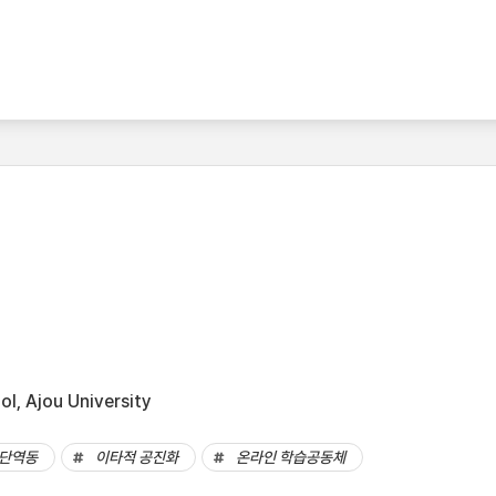
l, Ajou University
단역동
이타적 공진화
온라인 학습공동체