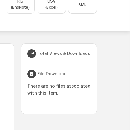
RIS
CSV
XML
(EndNote)
(Excel)
Total Views & Downloads
File Download
There are no files associated
with this item.