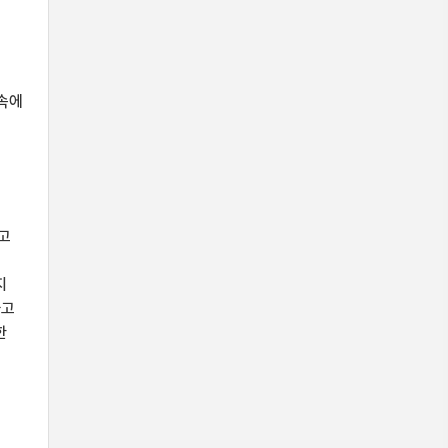
된
 속에
고
지
하고
한
적