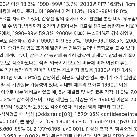
년 이전 13.3%, 1990~99년 13.7%, 2000년 이후 16.9%). 1cm
이 현저히 증가하여 1990년 이전 11.3%, 1990~99년 18.0%,
.6%를 차지하고 있어, 갑상선 암의 증가가 조기 발견을 통한 미세 유두암
 알 수 있다. 병리학적 소견의 변화에서는 림프절 전이를 동반하는 비율
%에서, 1990~99년 59.3%, 2000년 이후에는 46.1%로 감소하였고,
도 감소하고 있어 (1990년 이전 65.7%, 1990~99년 68.5%, 200
 진단이 증가하여 암을 조기에 발견하는 경우가 늘어난 영향으로 볼 수 있다.
견의 개선에 있어, 같은 기간 동안에 증가한 갑상선 미세유두암의 증가 폭에
폭으로 감소하였다는 점과, 외국에서 보고된 비율에 비해 여전히 높은
은 기간 동안 원격 전이의 빈도는 감소하지 않았음(1990년 이전 1.4%,
 2000년 이후 5.9%)을 감안하면, 최근의 갑상선 암의 증가가 조기 발견
에서 기인했을 가능성이 있다. 시대별 예후의 변화를 1990년 이전,
년 이후로 나누어 비교하였을 때, 5년 재발률 및 사망률은 각각 11.0%, 7.0
1%, 0.2%로 감소하였으며, 10년 재발률 및 사망률 역시 1990년 이전의 20
~99년의 15.2%와 2.5%로 감소하였다. 갑상선 암의 재발과 관련된
 때, 남성 (Odds ratio[OR], 1.579; 95% confidence inte
 p=0.050), 큰 종양 크기 (OR, 1.804; 95% CI, 1.564-2.081; p<0.00
660; 95% CI, 2.177-6.153; p<0.001), 갑상선 조직 외 침범소견 (
1.161-3.953; p=0.002) 등이 위험인자로 나타났다. 사망 관련 인자에서는,