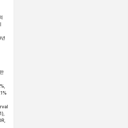
의
이
0년
뿐만
%,
.1%
rval
1),
OR,