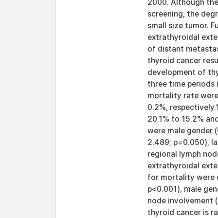
2000. Although the
screening, the deg
small size tumor. F
extrathyroidal exte
of distant metasta
thyroid cancer resu
development of thy
three time periods 
mortality rate wer
0.2%, respectively
20.1% to 15.2% and
were male gender (O
2.489; p=0.050), la
regional lymph nod
extrathyroidal exte
for mortality were 
p<0.001), male gen
node involvement (
thyroid cancer is ra