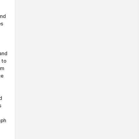
and
es
 and
 to
om
ce
d
s
mph
d