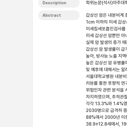
학위논문(석사)아주대학교
Description
갑상선 암은 내분비계 
Abstract
1cm 이하의 미세 갑
미세침세포흡인검사를 통
미세 갑상선 암뿐만 아
실제 암 발생의 증가 
갑상선 암 발생률이 급격
높아, 방사능 노출 지
높은 갑상선 암 유병률
및 예후에 대해서는 알려
서울대학교병원 내분비내
리뷰를 통한 후향적 연
위험인자 관련 분석을 시
차지하였으며, 추적관찰기
각각 13.3%와 1.4%
2030명으로 급격히 
88%에서 2000년 이
38.9±12.8세에서, 1