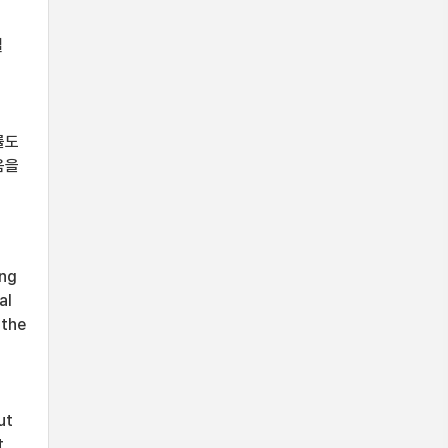
절
률도
음을
ing
al
 the
ut
t