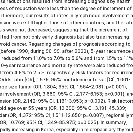
se reductions resulted from increasing diagnosis by health
rees of reduction were less than the degree of increment of
urthermore, our results of rates in lymph node involvement 
nsion were still higher those of other countries, and the rat
sis were not decreased, suggesting that the increment of
lted from not only early diagnosis but also true increasing
roid cancer. Regarding changes of prognosis according to
(before 1990, during 90-99, after 2000), 5-year recurrence
e reduced from 11.0% to 7.0% to 5.9% and from 1.5% to 1.1%
.10-year recurrence and mortality rate were also reduced fr
 from 4.8% to 2.5%, respectively. Risk factors for recurren
dds ratio [OR], 1.579; 95% confidence interval [CI], 1.001-
rge size tumor (OR, 1.804; 95% CI, 1.564-2.081; p<0.001),
e involvement (OR, 3.660; 95% CI, 2.177-6.153; p<0.001), an
nsion (OR, 2.142; 95% CI, 1.161-3.953; p=0.002). Risk factor
old age over 55 years (OR, 12.399; 95% CI, 3.191-45.339;
der (OR, 4.372; 95% CI, 1.511-12.650; p=0.007), regional ly
OR, 10.769; 95% CI, 1.349-85.975; p=0.025). In summary,
pidly increasing in Korea, especially in micropapillary thyroi