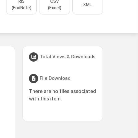
RIS
CSV
XML
(EndNote)
(Excel)
Total Views & Downloads
File Download
There are no files associated
with this item.