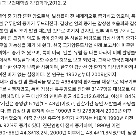
 보건대학원 :보건학과,2012. 2
종양 중 가장 흔한 암으로서, 발생률이 전 세계적으로 증가하고 있으며, 
상선 유두암의 증가가 두드러진다. 갑상선 암의 증가는 갑상선 초음파와 갑
한 암의 조기 발견 때문인 것으로 여겨져 왔지만, 일부 역학연구에서는
니라 큰 크기의 암도 발생이 증가해 온 사실을 바탕으로 갑상선 암의 증가
때문일 가능성을 제기 해 왔다. 한국 국가암등록사업 연례 보고서에 따르면
하게 증가 해 왔으며, 특히 미국, 일본, 유럽 등 다른 나라에 비해 발생
역에서의 발생률과 비슷한 수준인 것으로 보고 되었다. 그러나 한국인에서
에 대한 연구가 부족한 상황이며, 한국인 갑상선 암 환자의 임상병리학적
진 바가 없는 실정이다. 본 연구는 1962년부터 2009년까지
과 갑상선 암 클리닉을 방문한 4664명의 환자들을 대상으로 의무기
구를 시행하였고, 특히 갑상선 유두암으로 진단된 3147명을 대상으로 
행하였다. 연구 대상자의 연령은 평균 46.5±12.6세였고, 여성이 84
간은 중앙값 5.1년(1 ~ 48년)이었고, 관찰기간 동안 재발률과 사망
였다. 총 갑상선 암 환자의 수는 1990년 이전 278명에서 2000년 이후
증가하였으며, 이중 갑상선 유두암 환자가 차지하는 비율이 1990년 이전
후 92%로 증가하였다. 진단연령이 점차 증가하여, 1990년 이전
990~99년 44.3±13.2세, 2000년 이후에는 48.4±11.8세였으며, 남