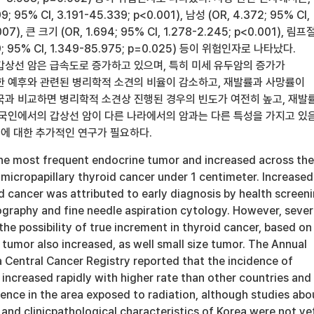
; 95% CI, 3.191-45.339; p<0.001), 남성 (OR, 4.372; 95% CI,
007), 큰 크기 (OR, 1.694; 95% CI, 1.278-2.245; p<0.001), 림프
; 95% CI, 1.349-85.975; p=0.025) 등이 위험인자로 나타났다.
갑상선 암은 급속도로 증가하고 있으며, 특히 미세 유두암의 증가가
한 예후와 관련된 병리학적 소견의 비율이 감소하고, 재발률과 사망률이
국과 비교하면 병리학적 소견상 진행된 경우의 빈도가 여전히 높고, 재발
한국인에서의 갑상선 암이 다른 나라에서의 암과는 다른 특성을 가지고 있
이에 대한 추가적인 연구가 필요하다.
the most frequent endocrine tumor and increased across the
n micropapillary thyroid cancer under 1 centimeter. Increased
d cancer was attributed to early diagnosis by health screen
ography and fine needle aspiration cytology. However, sever
he possibility of true increment in thyroid cancer, based on
e tumor also increased, as well small size tumor. The Annual
 Central Cancer Registry reported that the incidence of
increased rapidly with higher rate than other countries and
idence in the area exposed to radiation, although studies abo
 and clinicpathological characteristics of Korea were not ye