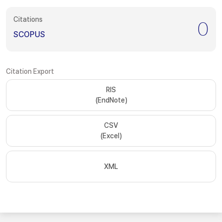
Citations
0
SCOPUS
Citation Export
RIS
(EndNote)
CSV
(Excel)
XML