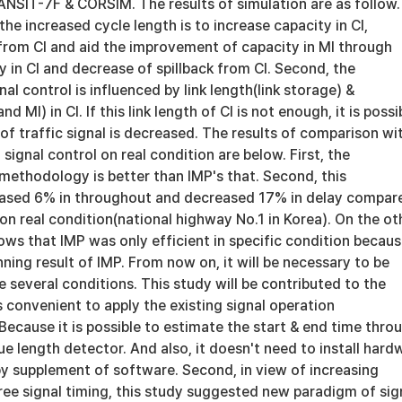
ANSIT-7F & CORSIM. The results of simulation are as follow.
 the increased cycle length is to increase capacity in CI,
 from CI and aid the improvement of capacity in MI through
y in CI and decrease of spillback from CI. Second, the
al control is influenced by link length(link storage) &
d MI) in CI. If this link length of CI is not enough, it is possi
 of traffic signal is decreased. The results of comparison wi
signal control on real condition are below. First, the
methodology is better than IMP's that. Second, this
ased 6% in throughout and decreased 17% in delay compar
 on real condition(national highway No.1 in Korea). On the ot
ows that IMP was only efficient in specific condition becaus
ning result of IMP. From now on, it will be necessary to be
several conditions. This study will be contributed to the
 is convenient to apply the existing signal operation
cause it is possible to estimate the start & end time thro
e length detector. And also, it doesn't need to install hard
by supplement of software. Second, in view of increasing
ree signal timing, this study suggested new paradigm of sig