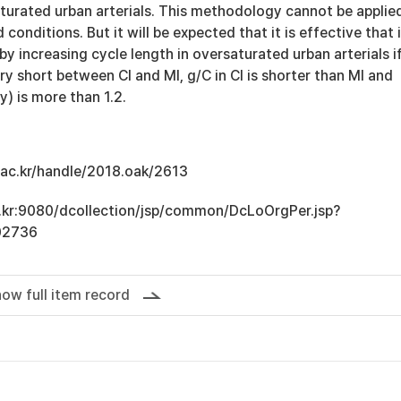
turated urban arterials. This methodology cannot be applie
 conditions. But it will be expected that it is effective that i
by increasing cycle length in oversaturated urban arterials i
ery short between CI and MI, g/C in CI is shorter than MI and
) is more than 1.2.
u.ac.kr/handle/2018.oak/2613
ac.kr:9080/dcollection/jsp/common/DcLoOrgPer.jsp?
02736
ow full item record