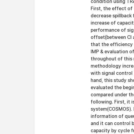
condition using TR
First, the effect of
decrease spillback
increase of capacit
performance of sign
offset(between CI an
that the efficiency
IMP & evaluation of 
throughout of this 
methodology incre
with signal control
hand, this study sh
evaluated the begin
compared under the 
following. First, it
system(COSMOS). Be
information of queu
and it can control 
capacity by cycle f