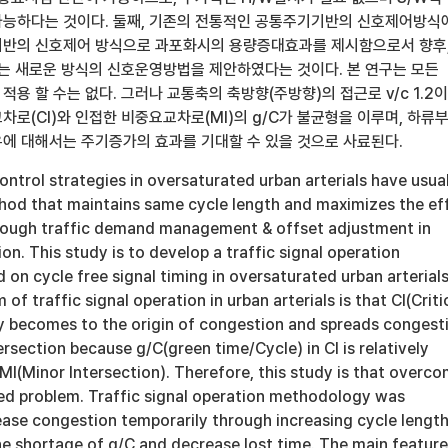
능하다는 것이다. 둘째, 기존의 전통적인 공통주기기반의 신호제어방식
기반의 신호제어 방식으로 과포화시의 용량증대효과를 제시함으로서 향후
있는 새로운 방식의 신호운영방법을 제안하였다는 것이다. 본 연구는 모든
용 할 수는 없다. 그러나 교통축의 축방향(주방향)의 접근로 v/c 1.2
로(CI)와 인접한 비중요교차로(MI)의 g/C가 불균형을 이루며, 하류
에 대해서는 주기증가의 효과를 기대할 수 있을 것으로 사료된다.
control strategies in oversaturated urban arterials have usua
od that maintains same cycle length and maximizes the ef
rough traffic demand management & offset adjustment in
on. This study is to develop a traffic signal operation
n cycle free signal timing in oversaturated urban arterials
of traffic signal operation in urban arterials is that CI(Criti
ly becomes to the origin of congestion and spreads congest
ersection because g/C(green time/Cycle) in CI is relatively
 MI(Minor Intersection). Therefore, this study is that overc
d problem. Traffic signal operation methodology was
ase congestion temporarily through increasing cycle length
he shortage of g/C and decrease lost time. The main featur