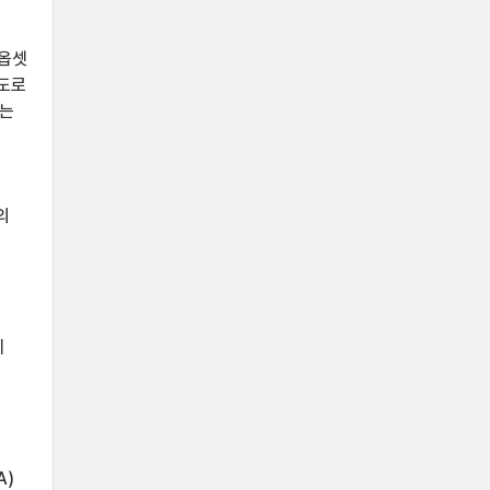
 옵셋
 도로
서는
의
서
에
A)