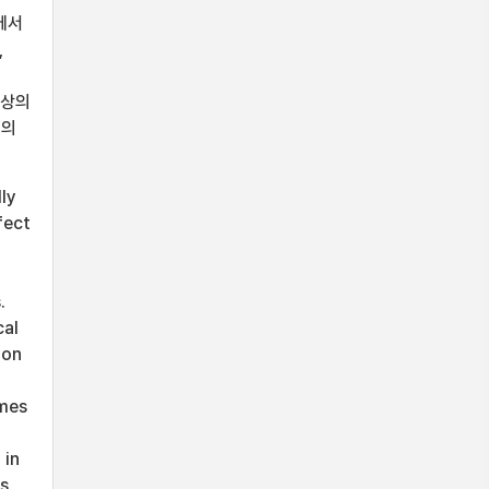
에서
,
이상의
부의
lly
fect
.
cal
ion
omes
 in
es