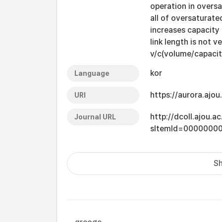
operation in oversa
all of oversaturated
increases capacity 
link length is not v
v/c(volume/capacity
kor
Language
https://aurora.ajo
URI
http://dcoll.ajou.
Journal URL
sItemId=0000000
Sh