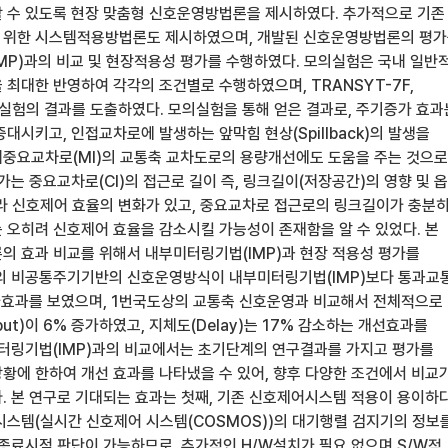
 수 있도록 현장 맞춤형 신호운영방법론을 제시하였다. 추가적으로 기존
 위한 시스템적용방법론도 제시하였으며, 개발된 신호운영방법론의 평
MP)과의 비교 및 현장적용성 평가를 수행하였다. 모의실험은 국내 일반
 최대한 반영하여 각각의 조건별로 수행하였으며, TRANSYT-7F,
모의실험의 결과를 도출하였다. 모의실험을 통해 얻은 결과로, 주기증가 효과
대시키고, 인접교차로에 발생하는 앞막힘 현상(Spillback)의 발생을
중요교차로(MI)의 교통축 교차도로의 용량개선에도 도움을 주는 것으로
가는 중요교차로(CI)의 접근로 길이 즉, 링크길이(저장공간)의 영향 및 
 따라 신호제어 효율의 변화가 있고, 중요교차로 접근로의 링크길이가 충분
 오히려 신호제어 효율을 감소시킬 가능성이 존재함을 알 수 있었다. 본
의 효과 비교를 위해서 내부미터링기법(IMP)과 현장 적용성 평가를
의 비공통주기기반의 신호운영방식이 내부미터링기법(IMP)보다 통과교
 증가효과를 보였으며, 1번국도상의 교통축 신호운영과 비교해서 전체적으로
put)이 6% 증가하였고, 지체도(Delay)는 17% 감소하는 개선효과를
미터링기법(IMP)과의 비교에서는 초기단계의 연구결과를 가지고 평가를
황에 한하여 개선 효과를 나타냈을 수 있어, 향후 다양한 조건에서 비교
. 본 연구로 기대되는 효과는 첫째, 기존 신호제어시스템 적용이 용이하
시스템(실시간 신호제어 시스템(COSMOS))의 대기행렬 검지기의 정보
 종료시점 판단이 가능하므로, 추가적인 H/W설치가 필요 없으며 S/W적