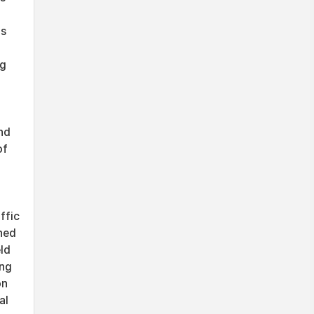
ts
ng
n
nd
of
ffic
shed
ld
ing
on
al