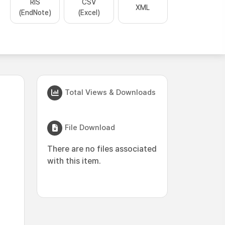
RIS
CSV
XML
(EndNote)
(Excel)
Total Views & Downloads
File Download
There are no files associated
with this item.