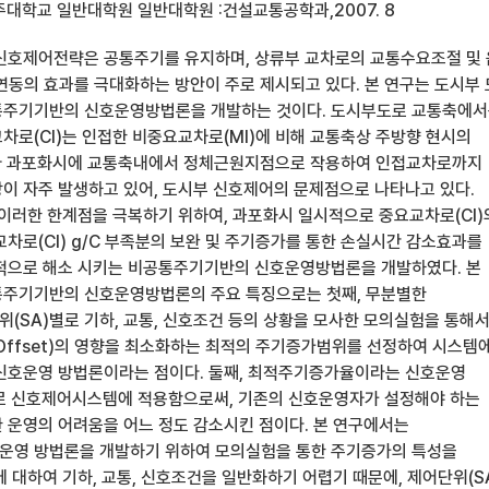
주대학교 일반대학원 일반대학원 :건설교통공학과,2007. 8
신호제어전략은 공통주기를 유지하며, 상류부 교차로의 교통수요조절 및
한 연동의 효과를 극대화하는 방안이 주로 제시되고 있다. 본 연구는 도시부
통주기기반의 신호운영방법론을 개발하는 것이다. 도시부도로 교통축에
차로(CI)는 인접한 비중요교차로(MI)에 비해 교통축상 주방향 현시의
작아 과포화시에 교통축내에서 정체근원지점으로 작용하여 인접교차로까지
이 자주 발생하고 있어, 도시부 신호제어의 문제점으로 나타나고 있다.
 이러한 한계점을 극복하기 위하여, 과포화시 일시적으로 중요교차로(CI)
차로(CI) g/C 부족분의 보완 및 주기증가를 통한 손실시간 감소효과를
적으로 해소 시키는 비공통주기기반의 신호운영방법론을 개발하였다. 본
통주기기반의 신호운영방법론의 주요 특징으로는 첫째, 무분별한
(SA)별로 기하, 교통, 신호조건 등의 상황을 모사한 모의실험을 통해
Offset)의 영향을 최소화하는 최적의 주기증가범위를 선정하여 시스템
신호운영 방법론이라는 점이다. 둘째, 최적주기증가율이라는 신호운영
로 신호제어시스템에 적용함으로써, 기존의 신호운영자가 설정해야 하는
 운영의 어려움을 어느 정도 감소시킨 점이다. 본 연구에서는
운영 방법론을 개발하기 위하여 모의실험을 통한 주기증가의 특성을
 대하여 기하, 교통, 신호조건을 일반화하기 어렵기 때문에, 제어단위(S