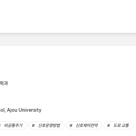
공학과
l, Ajou University
비공통주기
신호운영방법
신호제어전약
도로 교통