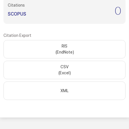
Citations
0
SCOPUS
Citation Export
RIS
(EndNote)
CSV
(Excel)
XML