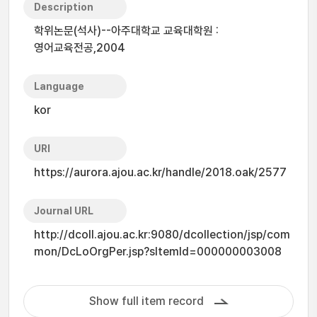
Description
학위논문(석사)--아주대학교 교육대학원 :
영어교육전공,2004
Language
kor
URI
https://aurora.ajou.ac.kr/handle/2018.oak/2577
Journal URL
http://dcoll.ajou.ac.kr:9080/dcollection/jsp/com
mon/DcLoOrgPer.jsp?sItemId=000000003008
Show full item record