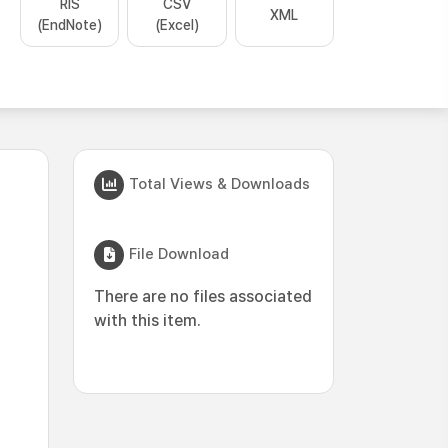
RIS
CSV
XML
(EndNote)
(Excel)
Total Views & Downloads
File Download
There are no files associated
with this item.