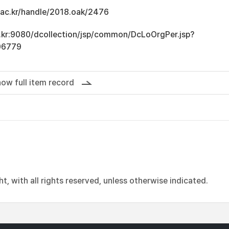
u.ac.kr/handle/2018.oak/2476
ac.kr:9080/dcollection/jsp/common/DcLoOrgPer.jsp?
06779
ow full item record
, with all rights reserved, unless otherwise indicated.