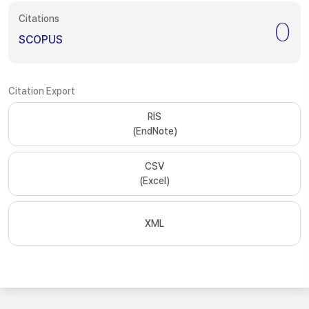
Citations
0
SCOPUS
Citation Export
RIS
(EndNote)
CSV
(Excel)
XML