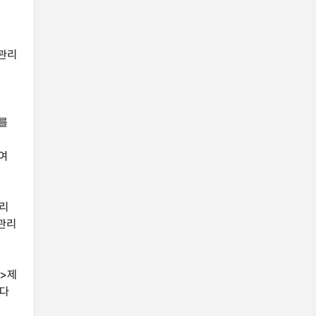
전관리
를
여
관리
전관리
r>제
보다