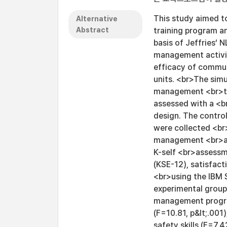
This study aimed t
Alternative
Abstract
training program a
basis of Jeffries’ 
management activit
efficacy of commun
units. <br>The sim
management <br>tr
assessed with a <b
design. The control
were collected <br>
management <br>act
K-self <br>assessm
(KSE-12), satisfact
<br>using the IBM 
experimental group 
management progra
(F=10.81, p&lt;.001
safety skills (F=7.