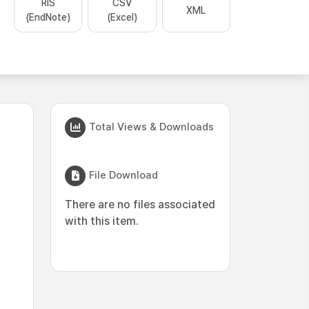
RIS
CSV
XML
(EndNote)
(Excel)
Total Views & Downloads
File Download
There are no files associated
with this item.