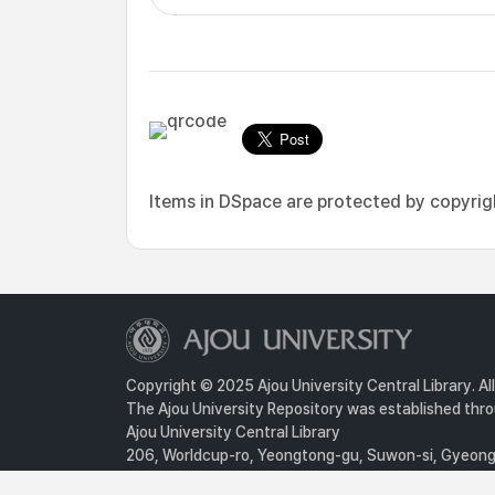
Items in DSpace are protected by copyright
Copyright © 2025 Ajou University Central Library. Al
The Ajou University Repository was established throu
Ajou University Central Library
206, Worldcup-ro, Yeongtong-gu, Suwon-si, Gyeongg