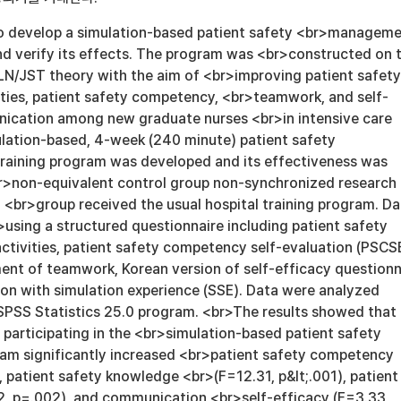
o develop a simulation-based patient safety <br>managem
nd verify its effects. The program was <br>constructed on 
NLN/JST theory with the aim of <br>improving patient safety
ies, patient safety competency, <br>teamwork, and self-
ication among new graduate nurses <br>in intensive care
ulation-based, 4-week (240 minute) patient safety
aining program was developed and its effectiveness was
r>non-equivalent control group non-synchronized research
 <br>group received the usual hospital training program. Da
using a structured questionnaire including patient safety
ivities, patient safety competency self-evaluation (PSCSE
ent of teamwork, Korean version of self-efficacy questionn
ion with simulation experience (SSE). Data were analyzed
SPSS Statistics 25.0 program. <br>The results showed that
participating in the <br>simulation-based patient safety
m significantly increased <br>patient safety competency
), patient safety knowledge <br>(F=12.31, p&lt;.001), patient
42, p=.002), and communication <br>self-efficacy (F=3.33,