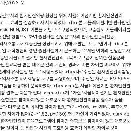
,2023. 2
신입간호사의 환자안전역량 향상을 위해 시뮬레이션기반 환자안전관리
 그 효과를 검증하고자 시도되었다. <br>본 시뮬레이션기반 환자안
ies의 NLN/JST 이론을 기반으로 구성되었으며, 고충실도 시뮬레이터를
 전달 방법으로 하여 중환자실 신입간호사의 환자안전관리활동,
 의사소통 자기효능감을 향상시키기 위해 개발된 프로그램이다. <br>본
 일 대학병원의 성인 중환자실에서 근무하는 12개월 이하의 신입간호사
) 동안 시뮬레이션기반 환자안전관리 교육프로그램에 참여한 실험군과
안전교육을 받은 대조군 간의 시간의 경과에 따른 차이를 비교하기 위하
설계의 유사실험 연구로 시행되었다. <br>자료수집은 환자안전관리활동,
 의사소통 자기효능감 도구를 사용하였으며, 수집된 자료는 IBM SPSS
0 프로그램을 이용하여 분석하였다. <br> <br>본 시뮬레이션기반 환자안전
 결과는 다음과 같다. <br> <br>제 1가설 ‘시뮬레이션기반 환자안
 실험군은 참여하지 않은 대조군보다 환자안전관리활동 점수가 높을
과 대조군 간의 유의한 차이가 없었고(Z=-1.05, p=.295), 추후에도
 차이가 없어(Z=-1.52, p=.130) 연구가설이 기각되었다. <br> <b
반 환자안전관리 교육프로그램에 참여한 실험군은 참여하지 않은 대조군
을 것이다.’는 집단과 시간의 교호작용 효과가 유의한 차이를 보여