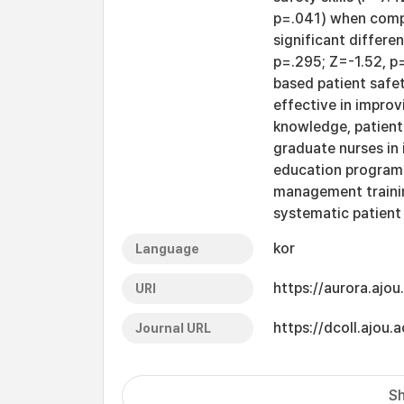
p=.041) when compa
significant differe
p=.295; Z=-1.52, p
based patient safe
effective in impro
knowledge, patient
graduate nurses in 
education program 
management traini
systematic patient
kor
Language
https://aurora.ajo
URI
https://dcoll.ajo
Journal URL
Sh