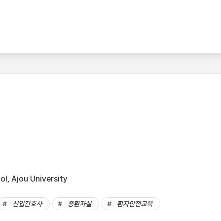
l, Ajou University
신입간호사
중환자실
환자안전교육