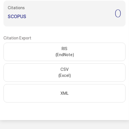
Citations
0
SCOPUS
Citation Export
RIS
(EndNote)
CSV
(Excel)
XML