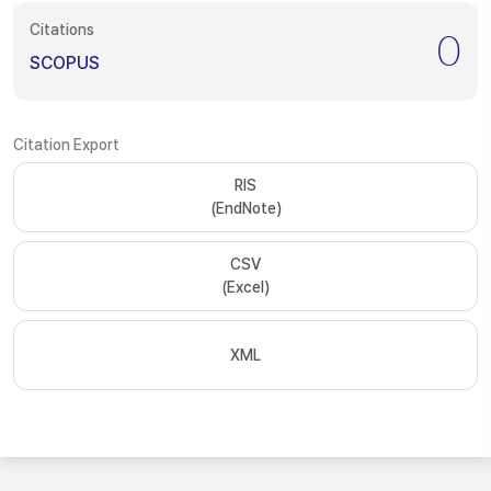
Citations
0
SCOPUS
Citation Export
RIS
(EndNote)
CSV
(Excel)
XML