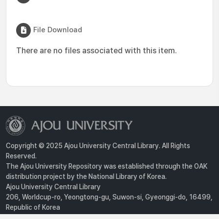
File Download
There are no files associated with this item.
Copyright © 2025 Ajou University Central Library. All Rights
Reserved.
The Ajou University Repository was established through the OAK
distribution project by the National Library of Korea.
Ajou University Central Library
206, Worldcup-ro, Yeongtong-gu, Suwon-si, Gyeonggi-do, 16499,
Republic of Korea