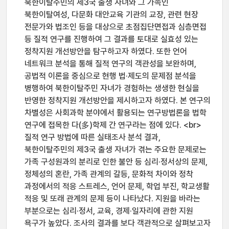
북한이탈주민의 제3국 출생 자녀와 그 가족인
북한이탈여성, 다문화 대안교육 기관의 교장, 관련 현장
전문가와 법조인 등을 대상으로 초점집단면접과 심층면접
등 질적 연구를 진행하여 그 결과를 토대로 실효성 있는
정착지원 개선방안을 탐구하고자 하였다. 또한 언어
네트워크 분석을 통해 질적 연구의 객관성을 보완하며,
공법적 이론을 중심으로 현행 법·제도의 문제점 분석을
병행하여 북한이탈주민 자녀가 경험하는 생생한 현실을
반영한 정착지원 개선방안을 제시하고자 하였다. 본 연구의
차별성은 사회과학 분야에서 활용되는 연구방법론을 법학
연구에 접목한 다(多)학제 간 연구라는 점에 있다. <br>
질적 연구 방법에 따른 실태조사 분석 결과,
북한이탈주민의 제3국 출생 자녀가 겪는 주요한 문제로는
가족 구성원과의 분리로 인한 불안 등 심리·정서상의 문제,
정체성의 혼란, 가족 관계의 갈등, 문화적 차이와 정착
과정에서의 적응 스트레스, 언어 문제, 학업 부진, 학교생활
적응 및 또래 관계의 문제 등이 나타났다. 지원을 바라는
부분으로는 심리·정서, 교육, 경제·일자리에 관한 지원
욕구가 높았다. 조사의 결과를 보다 객관적으로 살펴보고자