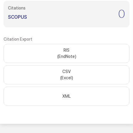
Citations
0
SCOPUS
Citation Export
RIS
(EndNote)
CSV
(Excel)
XML