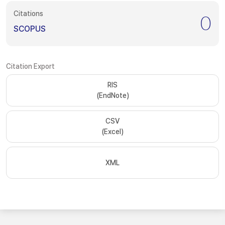
Citations
0
SCOPUS
Citation Export
RIS
(EndNote)
CSV
(Excel)
XML