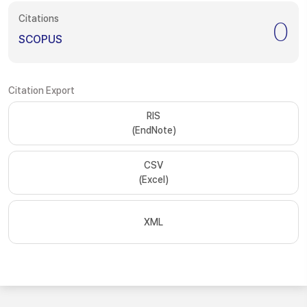
Citations
0
SCOPUS
Citation Export
RIS
(EndNote)
CSV
(Excel)
XML