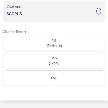
Citations
0
SCOPUS
Citation Export
RIS
(EndNote)
CSV
(Excel)
XML