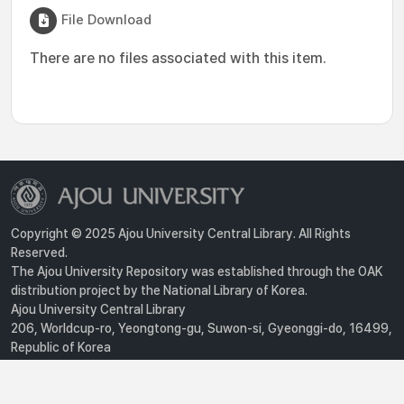
File Download
There are no files associated with this item.
Copyright © 2025 Ajou University Central Library. All Rights
Reserved.
The Ajou University Repository was established through the OAK
distribution project by the National Library of Korea.
Ajou University Central Library
206, Worldcup-ro, Yeongtong-gu, Suwon-si, Gyeonggi-do, 16499,
Republic of Korea
Privacy Policy
For inquiries, contact :