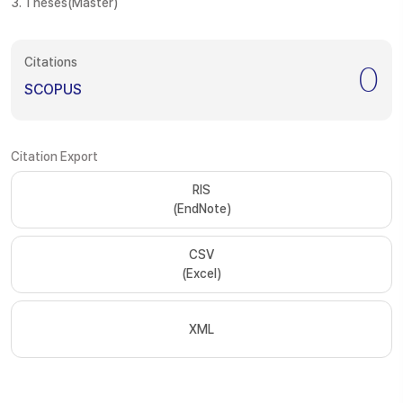
3. Theses(Master)
Citations
0
SCOPUS
Citation Export
RIS
(EndNote)
CSV
(Excel)
XML