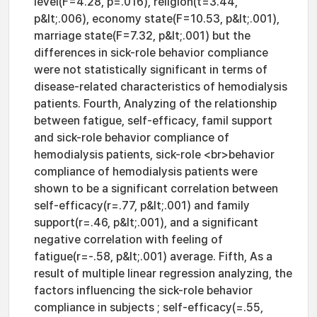
level(F=4.28, p=.016), religion(t=3.44,
p&lt;.006), economy state(F=10.53, p&lt;.001),
marriage state(F=7.32, p&lt;.001) but the
differences in sick-role behavior compliance
were not statistically significant in terms of
disease-related characteristics of hemodialysis
patients. Fourth, Analyzing of the relationship
between fatigue, self-efficacy, famil support
and sick-role behavior compliance of
hemodialysis patients, sick-role <br>behavior
compliance of hemodialysis patients were
shown to be a significant correlation between
self-efficacy(r=.77, p&lt;.001) and family
support(r=.46, p&lt;.001), and a significant
negative correlation with feeling of
fatigue(r=-.58, p&lt;.001) average. Fifth, As a
result of multiple linear regression analyzing, the
factors influencing the sick-role behavior
compliance in subjects ; self-efficacy(=.55,