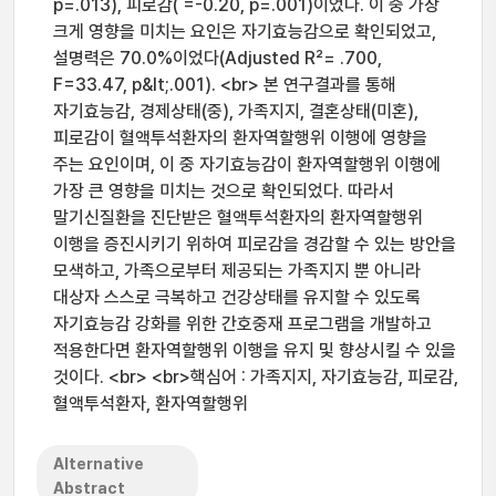
p=.013), 피로감( =-0.20, p=.001)이었다. 이 중 가장
크게 영향을 미치는 요인은 자기효능감으로 확인되었고,
설명력은 70.0%이었다(Adjusted R²= .700,
F=33.47, p&lt;.001). <br> 본 연구결과를 통해
자기효능감, 경제상태(중), 가족지지, 결혼상태(미혼),
피로감이 혈액투석환자의 환자역할행위 이행에 영향을
주는 요인이며, 이 중 자기효능감이 환자역할행위 이행에
가장 큰 영향을 미치는 것으로 확인되었다. 따라서
말기신질환을 진단받은 혈액투석환자의 환자역할행위
이행을 증진시키기 위하여 피로감을 경감할 수 있는 방안을
모색하고, 가족으로부터 제공되는 가족지지 뿐 아니라
대상자 스스로 극복하고 건강상태를 유지할 수 있도록
자기효능감 강화를 위한 간호중재 프로그램을 개발하고
적용한다면 환자역할행위 이행을 유지 및 향상시킬 수 있을
것이다. <br> <br>핵심어 : 가족지지, 자기효능감, 피로감,
혈액투석환자, 환자역할행위
Alternative
Abstract