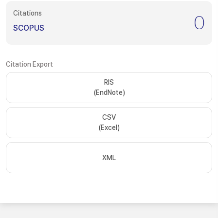
Citations
0
SCOPUS
Citation Export
RIS
(EndNote)
CSV
(Excel)
XML