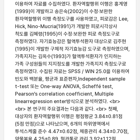
이용하여 자료를 수집하였다. 환자역할행위 이행은 홍계영
(1999)이 개발하고 송은숙(2002)이 수정·보완한
환자역할행위 이행 측정도구를 사용하였고, 피로감은 Lee,
Hick, Nino-Mucria(1991)가 개발한 피로시각상사
척도를 김혜령(1995)이 수정·보완한 피로 측정도구로
측정하였다. 자기효능감은 혈액투석환자 대상으로 김주현
(1995)이 개발한 구체적 자기효능감 도구로 측정하였으며,
가족지지는 김옥수(1993)가 혈액투석환자가 인지하는
가족 구성원들의 지지정도를 개발한 가족지지 측정도구로
측정하였다. 수집된 자료는 SPSS / WIN 25.0을 이용하여
빈도와 백분율, 평균과 표준편차,Independent sample
t-test 또는 One-way ANOVA, Scheffé test,
Pearson’s correlation coefficient, Multiple
linearregression enter방식으로 분석하였다. <br>
<br> 본 연구의 주요결과는 다음과 같다. <br> 첫째,
대상자의 환자역할행위 이행은 평점평균 3.84±0.81점
(5점 만점)으로 나타났으며, 6개의 하위영역에서
투석스케줄 준수 4.47±0.62점, 체중관리 4.34±0.70점,
약물복용 4.25±0.89, 혈관통로 관리 3.92±1.12점,