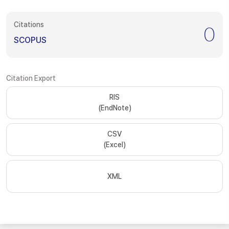
Citations
0
SCOPUS
Citation Export
RIS
(EndNote)
CSV
(Excel)
XML