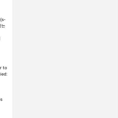
s-
갖는
게
,
r to
ied:
es