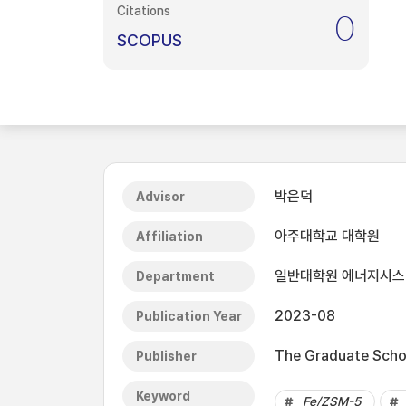
Citations
0
SCOPUS
박은덕
Advisor
아주대학교 대학원
Affiliation
일반대학원 에너지시
Department
2023-08
Publication Year
The Graduate Schoo
Publisher
Keyword
Fe/ZSM-5