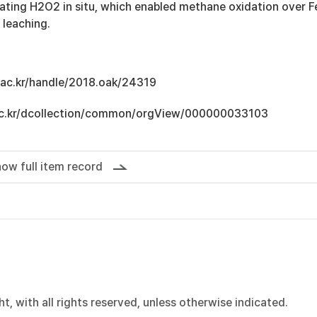
rating H2O2 in situ, which enabled methane oxidation over F
leaching.
u.ac.kr/handle/2018.oak/24319
u.ac.kr/dcollection/common/orgView/000000033103
ow full item record
, with all rights reserved, unless otherwise indicated.