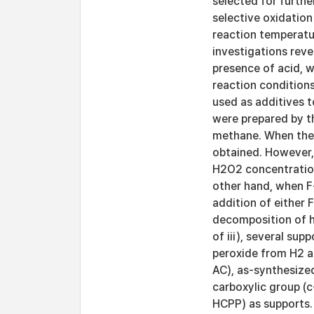
selected for furthe
selective oxidation
reaction temperatu
investigations reve
presence of acid, 
reaction conditions.
used as additives 
were prepared by t
methane. When the 
obtained. However, w
H2O2 concentration
other hand, when F-
addition of either 
decomposition of h
of iii), several su
peroxide from H2 an
AC), as-synthesize
carboxylic group (
HCPP) as supports