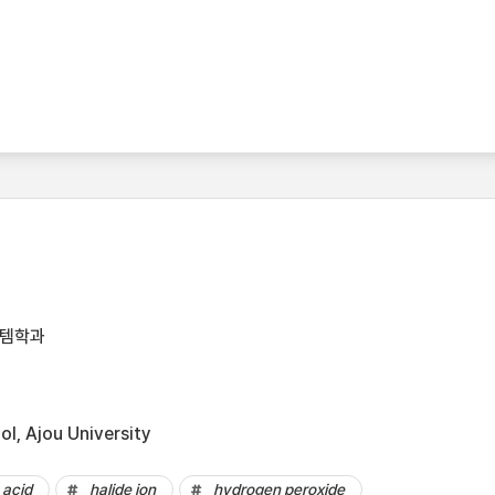
스템학과
l, Ajou University
acid
halide ion
hydrogen peroxide