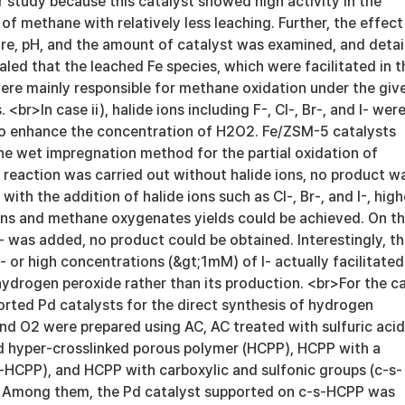
r study because this catalyst showed high activity in the
 of methane with relatively less leaching. Further, the effect
re, pH, and the amount of catalyst was examined, and detai
aled that the leached Fe species, which were facilitated in t
were mainly responsible for methane oxidation under the giv
 <br>In case ii), halide ions including F-, Cl-, Br-, and I- wer
to enhance the concentration of H2O2. Fe/ZSM-5 catalysts
he wet impregnation method for the partial oxidation of
reaction was carried out without halide ions, no product w
ith the addition of halide ions such as Cl-, Br-, and I-, high
s and methane oxygenates yields could be achieved. On t
 was added, no product could be obtained. Interestingly, t
F- or high concentrations (&gt;1mM) of I- actually facilitated
ydrogen peroxide rather than its production. <br>For the c
pported Pd catalysts for the direct synthesis of hydrogen
d O2 were prepared using AC, AC treated with sulfuric acid
d hyper-crosslinked porous polymer (HCPP), HCPP with a
c-HCPP), and HCPP with carboxylic and sulfonic groups (c-s-
. Among them, the Pd catalyst supported on c-s-HCPP was