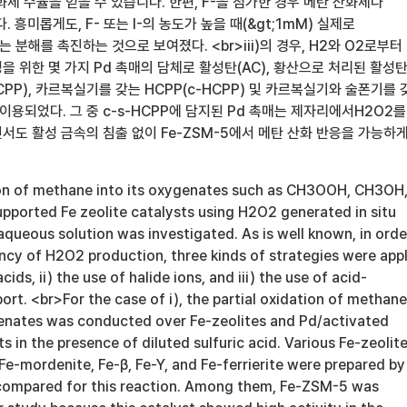
화체 수율을 얻을 수 있습니다. 한편, F-을 첨가한 경우 메탄 산화체나
. 흥미롭게도, F- 또는 I-의 농도가 높을 때(&gt;1mM) 실제로
분해를 촉진하는 것으로 보여졌다. <br>iii)의 경우, H2와 O2로부터
 위한 몇 가지 Pd 촉매의 담체로 활성탄(AC), 황산으로 처리된 활성탄(
HCPP), 카르복실기를 갖는 HCPP(c-HCPP) 및 카르복실기와 술폰기를 
가 이용되었다. 그 중 c-s-HCPP에 담지된 Pd 촉매는 제자리에서H2O2를
서도 활성 금속의 침출 없이 Fe-ZSM-5에서 메탄 산화 반응을 가능하
ion of methane into its oxygenates such as CH3OOH, CH3OH
ported Fe zeolite catalysts using H2O2 generated in situ
queous solution was investigated. As is well known, in orde
ncy of H2O2 production, three kinds of strategies were appl
acids, ii) the use of halide ions, and iii) the use of acid-
ort. <br>For the case of i), the partial oxidation of methane
enates was conducted over Fe-zeolites and Pd/activated
s in the presence of diluted sulfuric acid. Various Fe-zeolit
e-mordenite, Fe-β, Fe-Y, and Fe-ferrierite were prepared by
compared for this reaction. Among them, Fe-ZSM-5 was