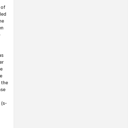
 of
led
he
en
e
as
er
he
he
 the
ase
 (s-