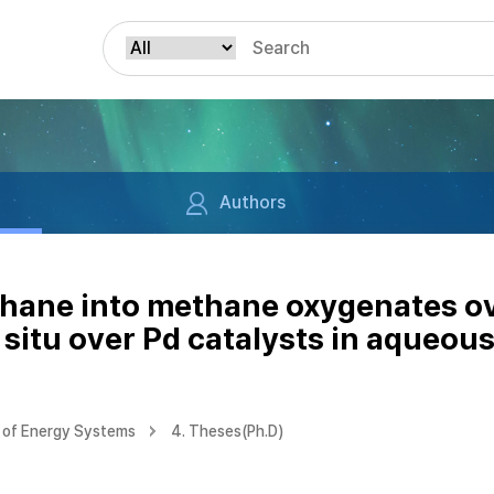
Authors
thane into methane oxygenates ov
situ over Pd catalysts in aqueous
 of Energy Systems
4. Theses(Ph.D)