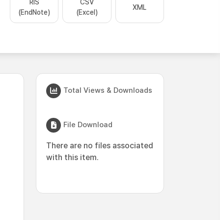
RIS
CSV
XML
(EndNote)
(Excel)
Total Views & Downloads
File Download
There are no files associated
with this item.