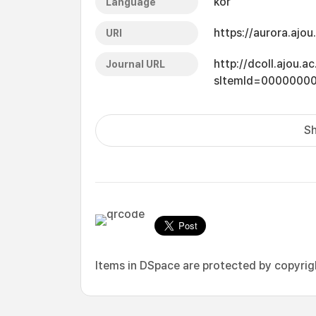
kor
Language
https://aurora.ajo
URI
http://dcoll.ajou.
Journal URL
sItemId=0000000
Sh
Items in DSpace are protected by copyright