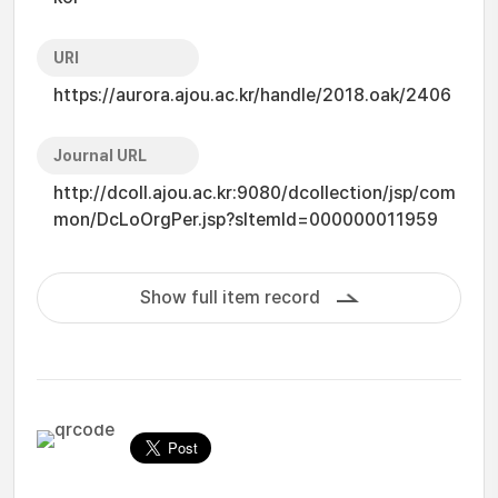
URI
https://aurora.ajou.ac.kr/handle/2018.oak/2406
Journal URL
http://dcoll.ajou.ac.kr:9080/dcollection/jsp/com
mon/DcLoOrgPer.jsp?sItemId=000000011959
Show full item record