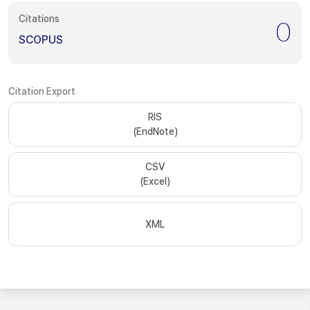
Citations
0
SCOPUS
Citation Export
RIS
(EndNote)
CSV
(Excel)
XML