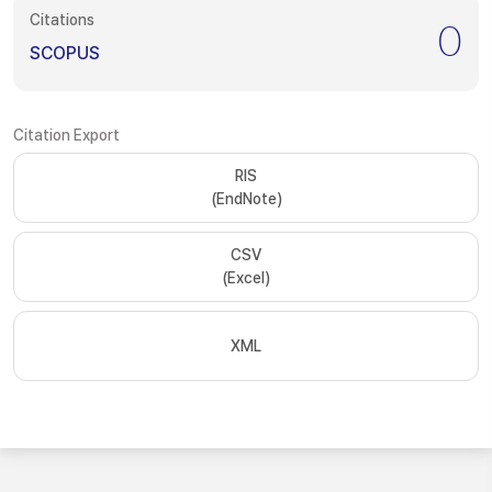
Citations
0
SCOPUS
Citation Export
RIS
(EndNote)
CSV
(Excel)
XML