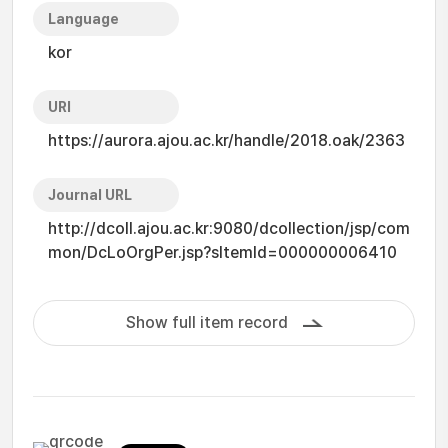
Language
kor
URI
https://aurora.ajou.ac.kr/handle/2018.oak/2363
Journal URL
http://dcoll.ajou.ac.kr:9080/dcollection/jsp/com
mon/DcLoOrgPer.jsp?sItemId=000000006410
Show full item record