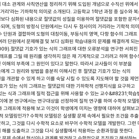
 대소 관계와 사칙연산을 정리하기 위해 도입된 개념으로 수직선 위에서
 거리’라는 기하학적 의미로 소개된다. 고등학교 1학년 과정 중 실수와 
보다 심화된 내용으로 절댓값의 성질을 이용하여 절댓값을 포함한 문자
되며, 도형의 방정식 단원에서는 다시 두 점사이의 거리라는 기학적 의
수 단원과 결합하여 도형의 대칭이동, 부등식의 영역, 다항 함수의 그래프
여러 단원에서 문제해결 및 보다 심화된 학습내용의 문제를 해결하게 되
009).절댓값 기호가 있는 식의 그래프에 대한 오류분석을 연구한 서희진
 그래프를 그릴 때 원리를 생각하지 않은 채 기계적으로 그리려고 하며 함수
 이해의 부족에 그 원인이 있다고 말한다. 따라서 교사들이 이 부분을
에게 그 원리와 방법을 충분히 이해시킨 후 절댓값 기호가 있는 식의
을 개관할 수 있게 하고 이를 숙달 시킬 수 있도록 지도해야 할 것을 제
기호가 있는 식의 그래프는 절댓값의 대한 기하학적 선행지식을 요구하고
있는 식과 그래프에 질적 접근을 위해 사용할 수 있는 교수&#8231;학습
 이에 본 연구에서는 연구대상을 선정하여 질적 연구를 하여 수학적 모델
과 그래프에 적용해 보고 이것이 학생에게 미치는 영향에 대하여 살펴보
학적 모델링인가? 수학적 모델링은 실생활 문제 속에서 필요한 조건을 추
하고, 그것을 다시 수학적 요소로 바꾸어 수학적 모델을 개발한다. 그런 
 해를 도출하고 그것을 다시 실생활에서 적용하는 순환과정을 뜻한다.
 문제 속에서 형식이나 관계를 발견하고 수학적으로 조직하고 해석하는