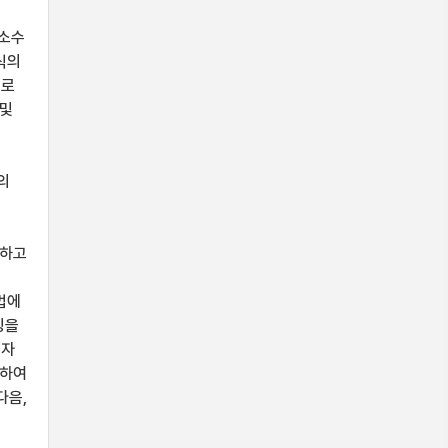
복소수
식의
미로
 및
는
의
언하고
법에
링을
고자
출하여
다음,