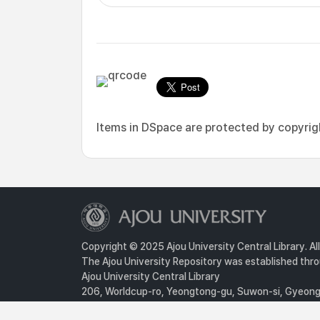
Items in DSpace are protected by copyright
Copyright © 2025 Ajou University Central Library. Al
The Ajou University Repository was established throu
Ajou University Central Library
206, Worldcup-ro, Yeongtong-gu, Suwon-si, Gyeongg
Privacy Policy
For inquiries, contact :