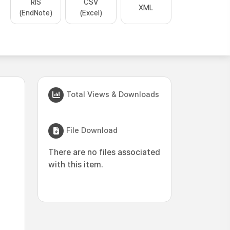
RIS
CSV
XML
(EndNote)
(Excel)
Total Views & Downloads
File Download
There are no files associated
with this item.